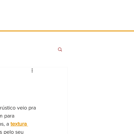
IDEIAS
CONTATO
ústico veio pra 
m para 
s, a 
textura 
s pelo seu 