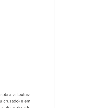
obre a textura 
u cruzado) e em 
efeito riscado 