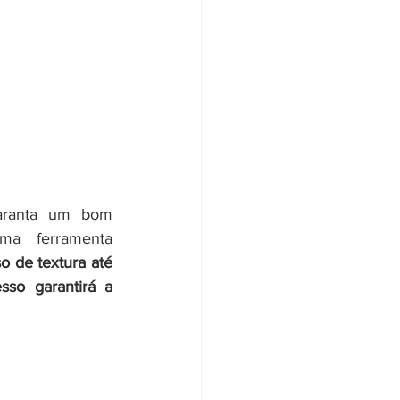
aranta um bom 
a ferramenta 
o de textura até 
so garantirá a 