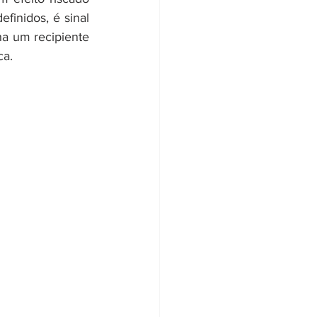
finidos, é sinal 
a um recipiente 
ca.