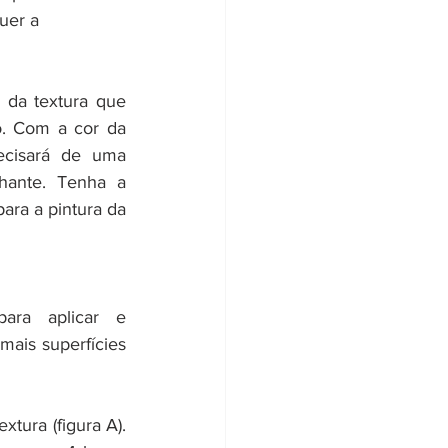
uer a 
 da textura que 
. Com a cor da 
ecisará de uma 
lhante. Tenha a 
ara a pintura da 
ara aplicar e 
ais superfícies 
tura (figura A). 