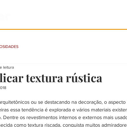
PRODUTOS
SOBRE
OSIDADES
e leitura
icar textura rústica
2018
quitetônicos ou se destacando na decoração, o aspecto r
iras essa tendência é explorada e vários materiais existe
ilo. Dentre os revestimentos internos e externos mais usado
cida como textura riscada, conquista muitos admiradore