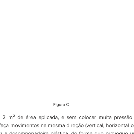
Figura C
a 2 m² de área aplicada, e sem colocar muita pressão s
faça movimentos na mesma direção (vertical, horizontal o
m a desempenadeira plástica, de forma que provoque um 